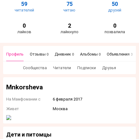
59
75
50
читателей
читаю
друзей
0
2
0
лайков
лайкнуло
похвалила
Профиль
Отзывы
Дневник
Альбомы
Объявления
0
0
0
3
Сообщества
Читатели
Подписки
Друзья
Mnkorsheva
На Мамфомании с
6 февраля 2017
Живет
Москва
Дети и питомцы