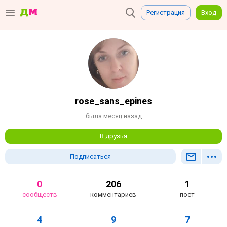
Регистрация
Вход
rose_sans_epines
была месяц назад
В друзья
Подписаться
0
206
1
сообществ
комментариев
пост
4
9
7