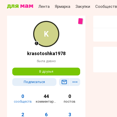
Лента
Ярмарка
Закупки
Сообществ
krasotoshka1978
была давно
В друзья
Подписаться
0
44
0
сообществ
комментария
постов
2
6
3