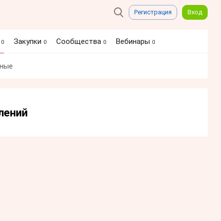
Регистрация
Вход
я
Закупки
Сообщества
Вебинары
0
0
0
0
ные
лений