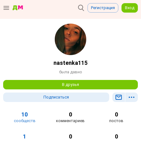
Регистрация
Вход
nastenka115
была давно
В друзья
Подписаться
10
0
0
сообществ
комментариев
постов
1
0
0