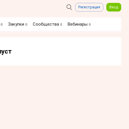
Регистрация
Вход
я
Закупки
Сообщества
Вебинары
0
0
0
0
пуст