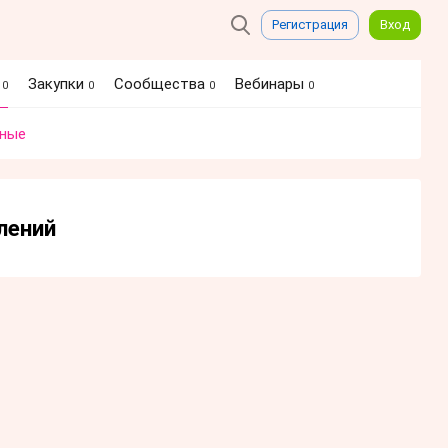
Регистрация
Вход
я
Закупки
Сообщества
Вебинары
0
0
0
0
ные
лений