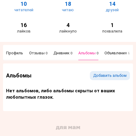
10
18
14
читателей
читаю
друзей
16
4
1
лайков
лайкнуло
похвалила
Профиль
Отзывы
Дневник
Альбомы
Объявления
0
0
0
6
Альбомы
Добавить альбом
Нет альбомов, либо альбомы скрыты от ваших
любопытных глазок.