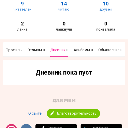
9
14
10
читателей
читаю
друзей
2
0
0
лайка
лайкнули
похвалила
Профиль
Отзывы
Дневник
Альбомы
Объявления
0
0
0
0
Дневник пока пуст
О сайте
Благотворительность