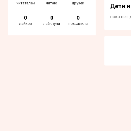
читателей
читаю
друзей
Дети 
пока нет 
0
0
0
лайков
лайкнули
похвалила