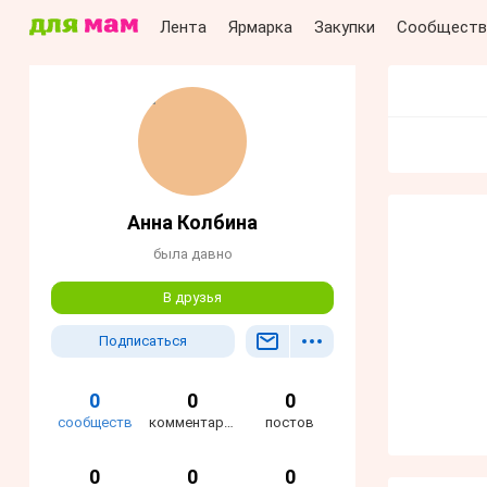
Лента
Ярмарка
Закупки
Сообществ
Анна Колбина
была давно
В друзья
Подписаться
0
0
0
сообществ
комментариев
постов
0
0
0