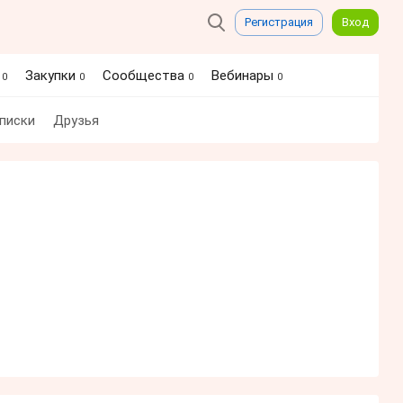
Регистрация
Вход
я
Закупки
Сообщества
Вебинары
0
0
0
0
писки
Друзья