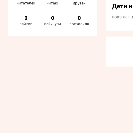
читателей
читаю
друзей
Дети 
пока нет 
0
0
0
лайков
лайкнули
похвалила