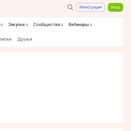
Регистрация
Вход
я
Закупки
Сообщества
Вебинары
0
0
0
0
писки
Друзья