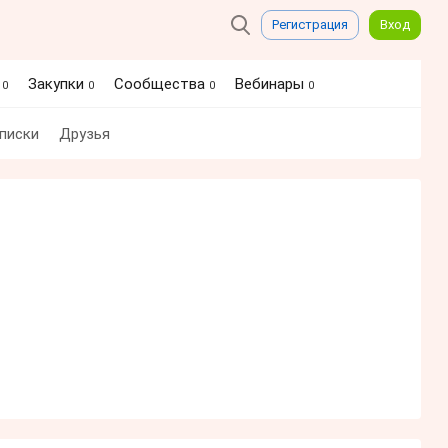
Регистрация
Вход
я
Закупки
Сообщества
Вебинары
0
0
0
0
писки
Друзья