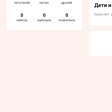
читателей
читаю
друзей
Дети 
пока нет 
0
0
0
лайков
лайкнули
похвалила