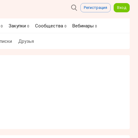
Регистрация
Вход
я
Закупки
Сообщества
Вебинары
0
0
0
0
писки
Друзья