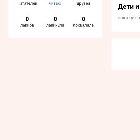
читателей
читаю
друзей
Дети 
пока нет 
0
0
0
лайков
лайкнули
похвалила