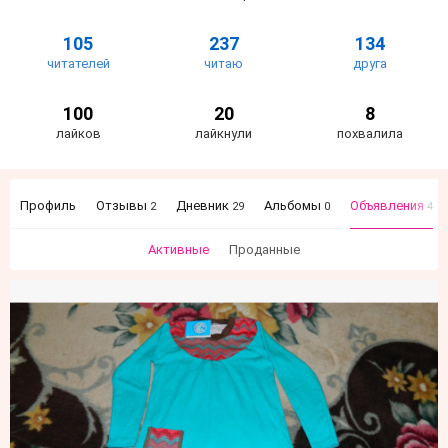
105
237
134
читателей
читаю
друга
100
20
8
лайков
лайкнули
похвалила
Профиль
Отзывы
Дневник
Альбомы
Объявления
2
29
0
4
Активные
Проданные