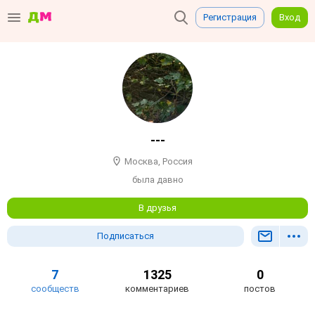
Регистрация
Вход
---
Москва, Россия
была давно
В друзья
Подписаться
7
1325
0
сообществ
комментариев
постов