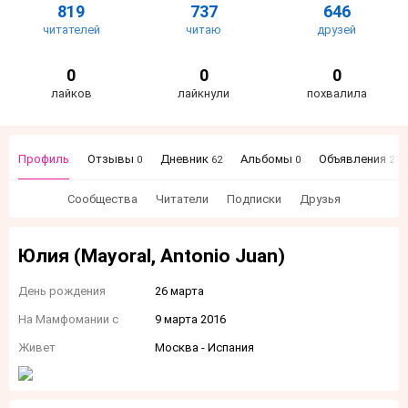
819
737
646
читателей
читаю
друзей
0
0
0
лайков
лайкнули
похвалила
Профиль
Отзывы
Дневник
Альбомы
Объявления
0
62
0
21
Сообщества
Читатели
Подписки
Друзья
Юлия (Mayoral, Antonio Juan)
День рождения
26 марта
На Мамфомании с
9 марта 2016
Живет
Москва - Испания