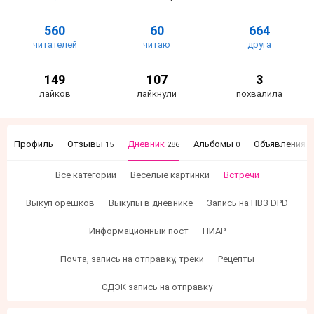
560
60
664
читателей
читаю
друга
149
107
3
лайков
лайкнули
похвалила
Профиль
Отзывы
Дневник
Альбомы
Объявления
15
286
0
1
Все категории
Веселые картинки
Встречи
Выкуп орешков
Выкупы в дневнике
Запись на ПВЗ DPD
Информационный пост
ПИАР
Почта, запись на отправку, треки
Рецепты
СДЭК запись на отправку