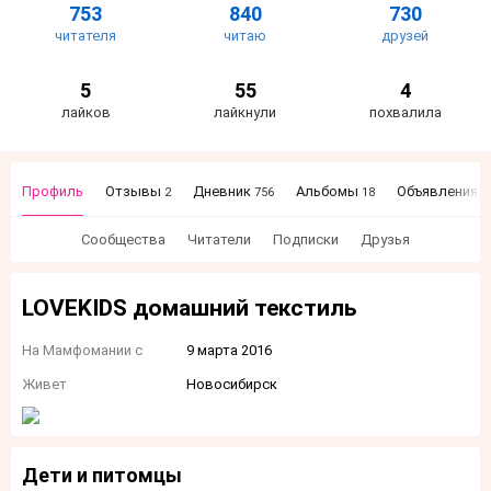
753
840
730
читателя
читаю
друзей
5
55
4
лайков
лайкнули
похвалила
Профиль
Отзывы
Дневник
Альбомы
Объявления
2
756
18
5
Сообщества
Читатели
Подписки
Друзья
LOVEKIDS домашний текстиль
На Мамфомании с
9 марта 2016
Живет
Новосибирск
Дети и питомцы