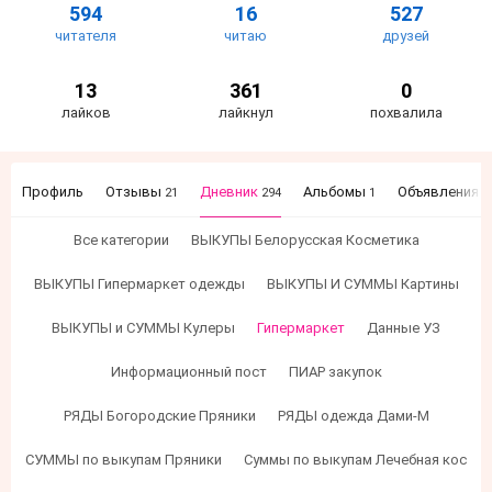
594
16
527
читателя
читаю
друзей
13
361
0
лайков
лайкнул
похвалила
Профиль
Отзывы
Дневник
Альбомы
Объявления
21
294
1
0
Все категории
ВЫКУПЫ Белорусская Косметика
ВЫКУПЫ Гипермаркет одежды
ВЫКУПЫ И СУММЫ Картины
ВЫКУПЫ и СУММЫ Кулеры
Гипермаркет
Данные УЗ
Информационный пост
ПИАР закупок
РЯДЫ Богородские Пряники
РЯДЫ одежда Дами-М
СУММЫ по выкупам Пряники
Суммы по выкупам Лечебная кос