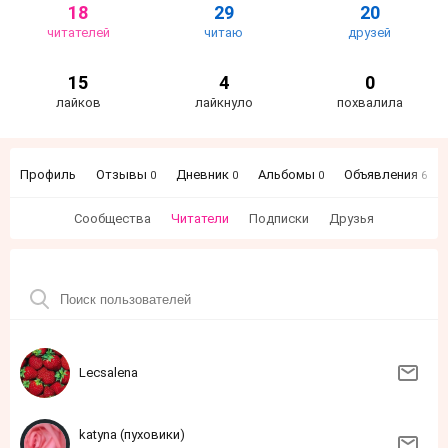
18
29
20
читателей
читаю
друзей
15
4
0
лайков
лайкнуло
похвалила
Профиль
Отзывы
Дневник
Альбомы
Объявления
0
0
0
6
Сообщества
Читатели
Подписки
Друзья
Lecsalena
katyna (пуховики)