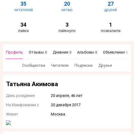
35
20
27
читателей
читаю
друзей
34
3
1
лайка
лайкнуло
похвалила
Профиль
Отзывы
Дневник
Альбомы
Объявления
0
0
0
0
Сообщества
Читатели
Подписки
Друзья
Татьяна Акимова
День рождения
20 апреля, 46 лет
На Мамфомании с
20 декабря 2017
Живет
Москва