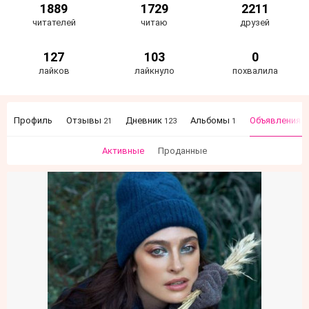
1889
1729
2211
читателей
читаю
друзей
127
103
0
лайков
лайкнуло
похвалила
Профиль
Отзывы
Дневник
Альбомы
Объявления
21
123
1
5
Активные
Проданные