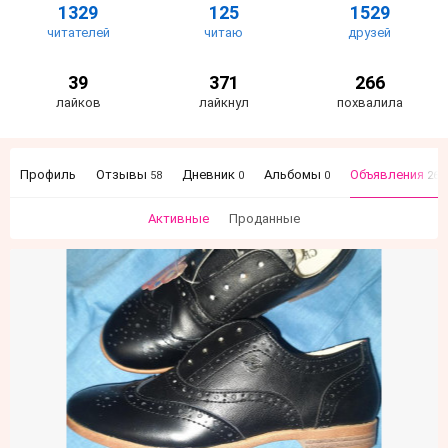
1329
125
1529
читателей
читаю
друзей
39
371
266
лайков
лайкнул
похвалила
Профиль
Отзывы
Дневник
Альбомы
Объявления
58
0
0
26
Активные
Проданные