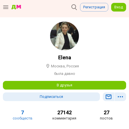
Регистрация
Вход
Elena
Москва, Россия
была давно
В друзья
Подписаться
7
27142
27
сообществ
комментария
постов