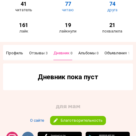
41
77
74
читатель
читаю
друга
161
19
21
лайк
лайкнули
похвалила
Профиль
Отзывы
Дневник
Альбомы
Объявления
3
0
0
1
Дневник пока пуст
О сайте
Благотворительность