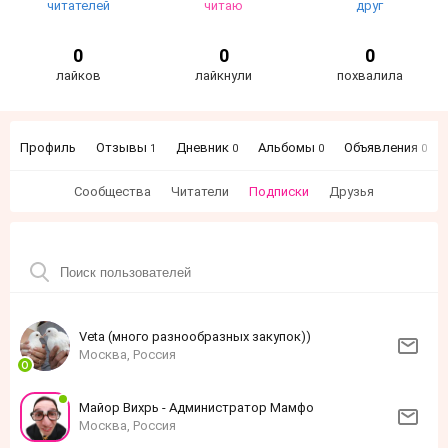
читателей
читаю
друг
0
0
0
лайков
лайкнули
похвалила
Профиль
Отзывы
Дневник
Альбомы
Объявления
1
0
0
0
Сообщества
Читатели
Подписки
Друзья
Veta (много разнообразных закупок))
Москва, Россия
Майор Вихрь - Администратор Мамфо
Москва, Россия