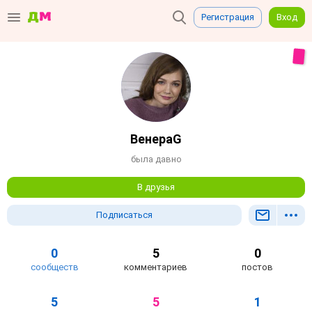
Регистрация
Вход
ВенераG
была давно
В друзья
Подписаться
0
5
0
сообществ
комментариев
постов
5
5
1