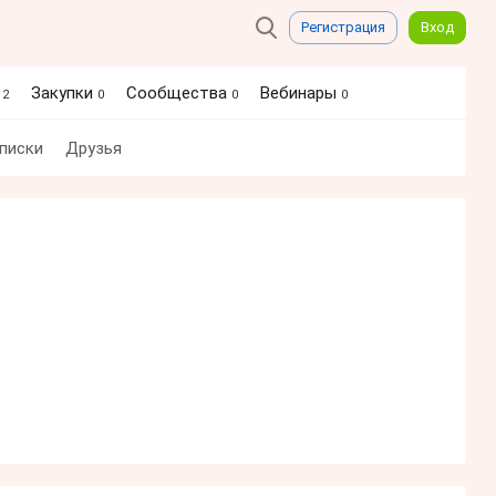
Регистрация
Вход
я
Закупки
Сообщества
Вебинары
2
0
0
0
писки
Друзья