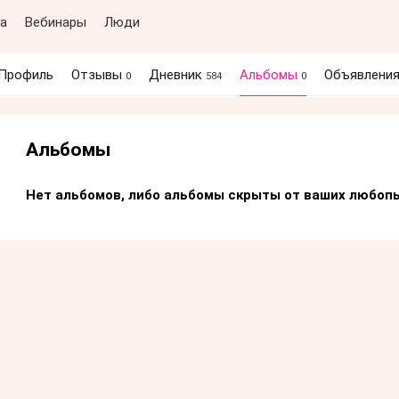
а
Вебинары
Люди
Профиль
Отзывы
Дневник
Альбомы
Объявлени
0
584
0
Альбомы
Нет альбомов, либо альбомы скрыты от ваших любопы