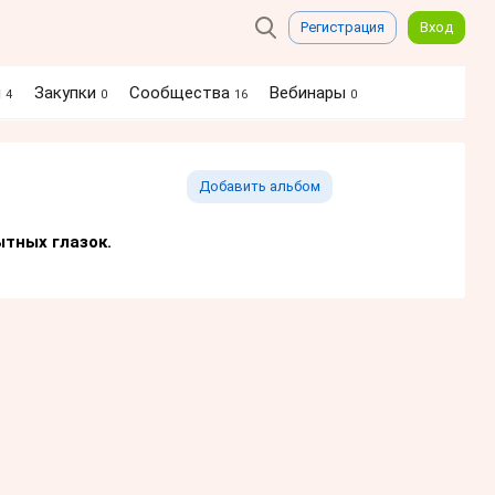
Регистрация
Вход
я
Закупки
Сообщества
Вебинары
4
0
16
0
Добавить альбом
тных глазок.