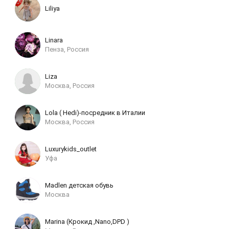
Liliya
Linara
Пенза, Россия
Liza
Москва, Россия
Lola ( Hedi)-посредник в Италии
Москва, Россия
Luxurykids_outlet
Уфа
Madlen детская обувь
Москва
Marina (Крокид ,Nano,DPD )