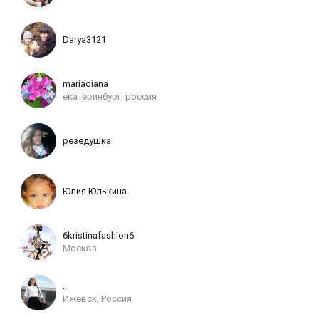
Darya3121
mariadiana
екатеринбург, россия
резедушка
Юлия Юлькина
6kristinafashion6
Москва
..
Ижевск, Россия