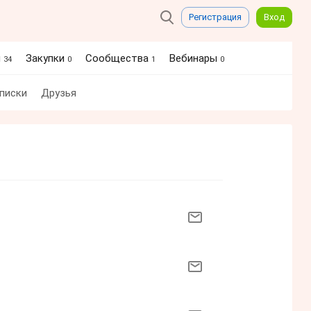
Регистрация
Вход
я
Закупки
Сообщества
Вебинары
34
0
1
0
писки
Друзья