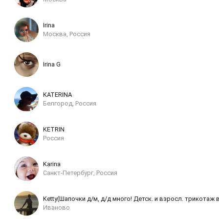
Irina
Москва, Россия
Irina G
KATERINA
Белгород, Россия
KETRIN
Россия
Karina
Санкт-Петербург, Россия
Ketty(Шапочки д/м, д/д много! Детск. и взросл. трикотаж в
Иваново