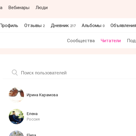
а
Вебинары
Люди
Профиль
Отзывы
Дневник
Альбомы
Объявлени
2
217
0
Сообщества
Читатели
Под
Ирина Карамова
Елена
Россия
Elena