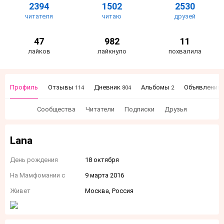
2394
1502
2530
читателя
читаю
друзей
47
982
11
лайков
лайкнуло
похвалила
Профиль
Отзывы
Дневник
Альбомы
Объявления
114
804
2
Сообщества
Читатели
Подписки
Друзья
Lana
День рождения
18 октября
На Мамфомании с
9 марта 2016
Живет
Москва, Россия