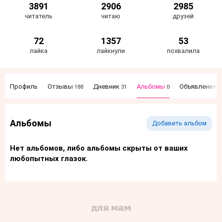
3891
2906
2985
читатель
читаю
друзей
72
1357
53
лайка
лайкнули
похвалила
Профиль
Отзывы
Дневник
Альбомы
Объявления
188
31
0
1
Альбомы
Добавить альбом
Нет альбомов, либо альбомы скрыты от ваших
любопытных глазок.