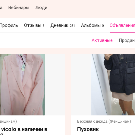
а
Вебинары
Люди
Профиль
Отзывы
Дневник
Альбомы
Объявлени
3
281
0
Активные
Продан
енщинам)
Верхняя одежда (Женщинам)
vicolo в наличии в
Пуховик