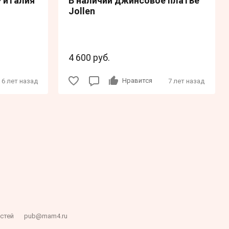
- италия
В наличии джинсовое платье
Jollen
4 600 руб.
Нравится
6 лет назад
7 лет назад
стей
pub@mam4.ru