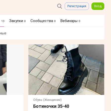
Регистрация
Вход
я
Закупки
Сообщества
Вебинары
13
0
0
0
ные
Обувь (Женщинам)
Ботиночки 35-40