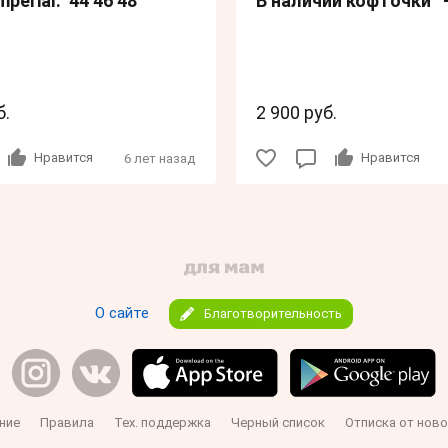
perial. 44 46 48
В наличии кофточки 
б.
2 900 руб.
Нравится
Нравится
6 лет назад
О сайте
Благотворительность
ние
Правила
Тех. поддержка
Черный список
Отписка от ново