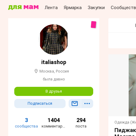
Лента
Ярмарка
Закупки
Сообществ
italiashop
Москва, Россия
была давно
В друзья
Подписаться
3
1404
294
Одежда (Ж
сообщества
комментария
поста
Пиджак 