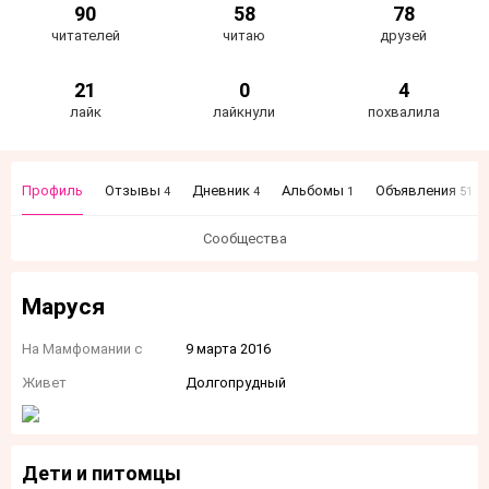
90
58
78
читателей
читаю
друзей
21
0
4
лайк
лайкнули
похвалила
Профиль
Отзывы
Дневник
Альбомы
Объявления
4
4
1
51
Сообщества
Маруся
На Мамфомании с
9 марта 2016
Живет
Долгопрудный
Дети и питомцы