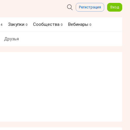
Регистрация
Вход
я
Закупки
Сообщества
Вебинары
4
0
0
0
Друзья