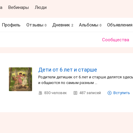
а
Вебинары
Люди
Профиль
Отзывы
Дневник
Альбомы
Объявлени
0
2
0
Сообщества
Дети от 6 лет и старше
Родители детишек от 6 лет и старше делятся зде
и общаются по самым разным …
830
человек
487
записей
Вступить