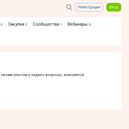
Регистрация
Вход
я
Закупки
Сообщества
Вебинары
6
0
1
0
сь своим опытом и задают вопросы, знакомятся