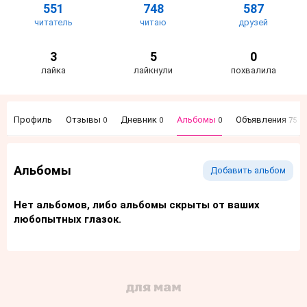
551
748
587
читатель
читаю
друзей
3
5
0
лайка
лайкнули
похвалила
Профиль
Отзывы
Дневник
Альбомы
Объявления
0
0
0
75
Альбомы
Добавить альбом
Нет альбомов, либо альбомы скрыты от ваших
любопытных глазок.