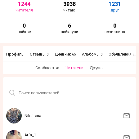
1244
3938
1231
читателя
читаю
друг
0
6
0
лайков
лайкнули
похвалила
Профиль
Отзывы
Дневник
Альбомы
Объявления
0
65
0
28
Сообщества
Читатели
Друзья
NikaLena
Arfa_1