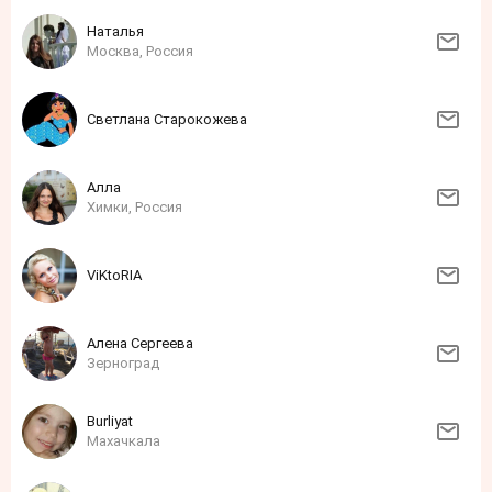
Нaтaлья
Москва, Россия
Светлана Старокожева
Алла
Химки, Россия
ViKtoRIA
Алена Сергеева
Зерноград
Burliyat
Махачкала