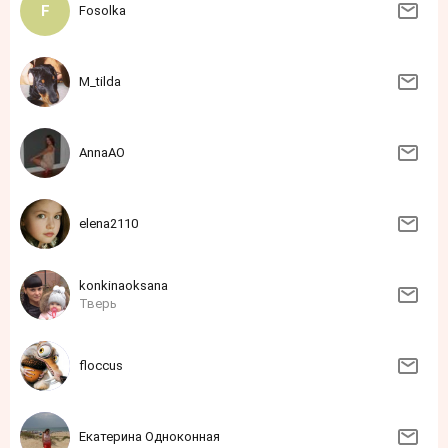
Fosolka
M_tilda
AnnaAO
elena2110
konkinaoksana
Тверь
floccus
Екатерина Одноконная