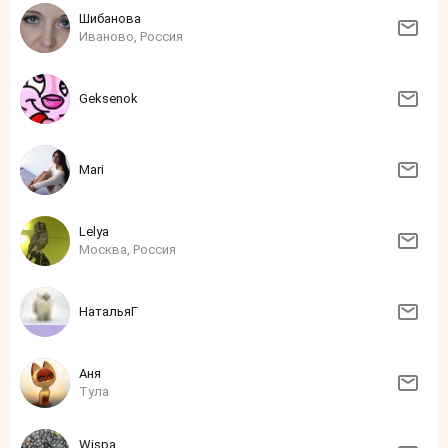
Шибанова
Иваново, Россия
Geksenok
Mari
Lelya
Москва, Россия
НатальяГ
Аня
Тула
Wispa