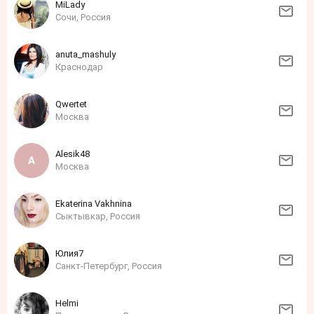
MiLady
Сочи, Россия
anuta_mashuly
Краснодар
Qwertet
Москва
Alesik48
Москва
Ekaterina Vakhnina
Сыктывкар, Россия
Юлия7
Санкт-Петербург, Россия
Helmi