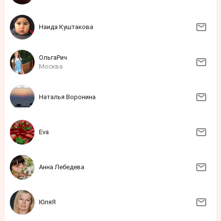
Наида Куштакова
ОльгаРич
Москва
Наталья Воронина
Eva
Анна Лебедева
ЮляЯ