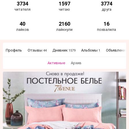
3734
1597
3774
читателя
читаю
друга
40
2160
16
лайков
лайкнули
похвалила
Профиль
Отзывы
Дневник
Альбомы
Объявления
44
1579
1
Активные
Архив