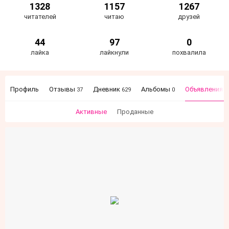
1328
1157
1267
читателей
читаю
друзей
44
97
0
лайка
лайкнули
похвалила
Профиль
Отзывы
Дневник
Альбомы
Объявления
37
629
0
7
Активные
Проданные