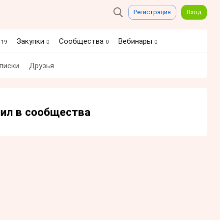
Регистрация
Вход
Закупки
Сообщества
Вебинары
119
0
0
0
писки
Друзья
пил в сообщества