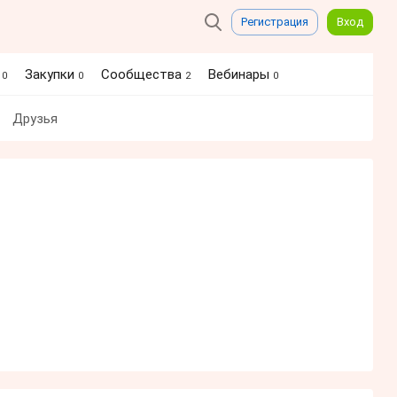
Регистрация
Вход
я
Закупки
Сообщества
Вебинары
0
0
2
0
Друзья