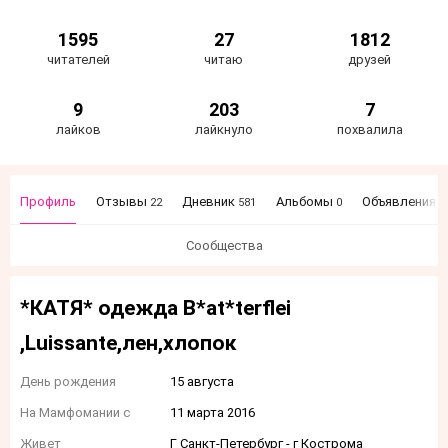
1595
27
1812
читателей
читаю
друзей
9
203
7
лайков
лайкнуло
похвалила
Профиль
Отзывы
Дневник
Альбомы
Объявления
22
581
0
3
Сообщества
*КАТЯ* одежда B*at*terflei
,Luissante,лен,хлопок
День рождения
15 августа
На Мамфомании с
11 марта 2016
Живет
Г Санкт-Петербург - г Кострома