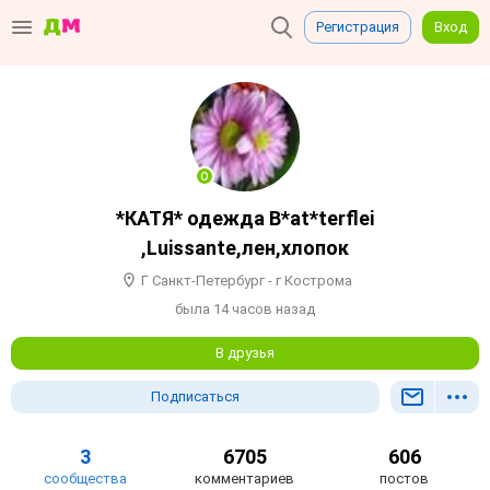
Регистрация
Вход
*КАТЯ* одежда B*at*terflei
,Luissante,лен,хлопок
Г Санкт-Петербург - г Кострома
была 14 часов назад
В друзья
Подписаться
3
6705
606
сообщества
комментариев
постов