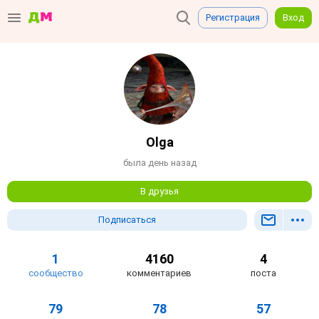
Регистрация
Вход
Olga
была день назад
В друзья
Подписаться
1
4160
4
сообщество
комментариев
поста
79
78
57