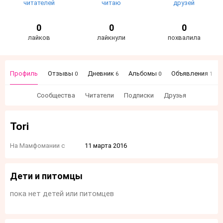
читателей
читаю
друзей
0
0
0
лайков
лайкнули
похвалила
Профиль
Отзывы
Дневник
Альбомы
Объявления
0
6
0
1
Сообщества
Читатели
Подписки
Друзья
Tori
На Мамфомании с
11 марта 2016
Дети и питомцы
пока нет детей или питомцев