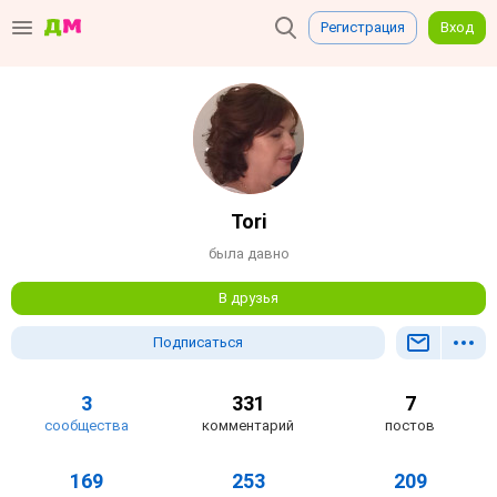
Регистрация
Вход
Tori
была давно
В друзья
Подписаться
3
331
7
сообщества
комментарий
постов
169
253
209