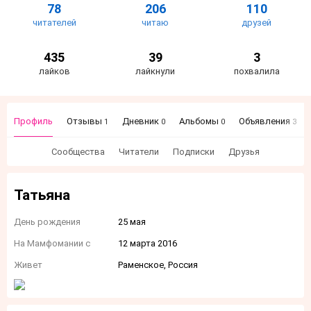
78
206
110
читателей
читаю
друзей
435
39
3
лайков
лайкнули
похвалила
Профиль
Отзывы
Дневник
Альбомы
Объявления
1
0
0
3
Сообщества
Читатели
Подписки
Друзья
Татьяна
День рождения
25 мая
На Мамфомании с
12 марта 2016
Живет
Раменское, Россия