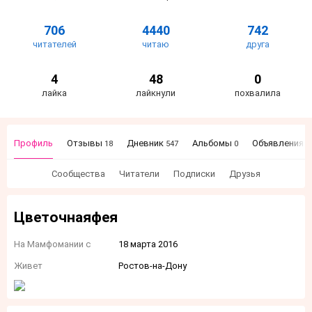
706
4440
742
читателей
читаю
друга
4
48
0
лайка
лайкнули
похвалила
Профиль
Отзывы
Дневник
Альбомы
Объявления
18
547
0
2
Сообщества
Читатели
Подписки
Друзья
Цветочнаяфея
На Мамфомании с
18 марта 2016
Живет
Ростов-на-Дону