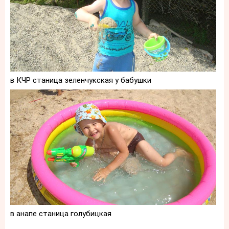
в КЧР станица зеленчукская у бабушки
в анапе станица голубицкая