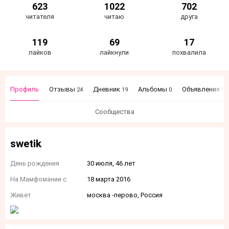
623
1022
702
читателя
читаю
друга
119
69
17
лайков
лайкнули
похвалила
Профиль
Отзывы
Дневник
Альбомы
Объявления
24
19
0
0
Сообщества
swetik
День рождения
30 июля, 46 лет
На Мамфомании с
18 марта 2016
Живет
москва -перово, Россия