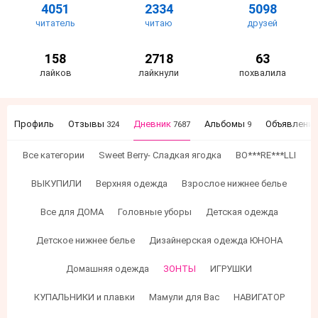
4051
2334
5098
читатель
читаю
друзей
158
2718
63
лайков
лайкнули
похвалила
Профиль
Отзывы
Дневник
Альбомы
Объявлени
324
7687
9
Все категории
Sweet Berry- Сладкая ягодка
BO***RE***LLI
ВЫКУПИЛИ
Верхняя одежда
Взрослое нижнее белье
Все для ДОМА
Головные уборы
Детская одежда
Детское нижнее белье
Дизайнерская одежда ЮНОНА
Домашняя одежда
ЗОНТЫ
ИГРУШКИ
КУПАЛЬНИКИ и плавки
Мамули для Вас
НАВИГАТОР