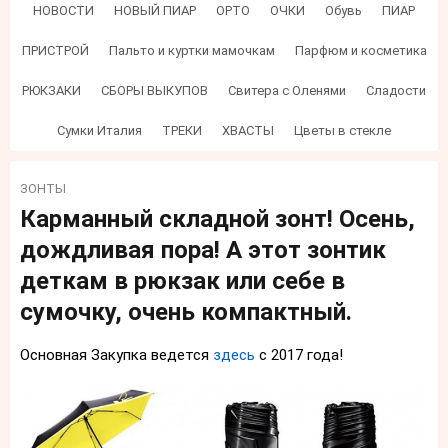
НОВОСТИ
НОВЫЙ ПИАР
ОРТО
ОЧКИ
Обувь
ПИАР
ПРИСТРОЙ
Пальто и куртки мамочкам
Парфюм и косметика
РЮКЗАКИ
СБОРЫ ВЫКУПОВ
Свитера с Оленями
Сладости
Сумки Италия
ТРЕКИ
ХВАСТЫ
Цветы в стекле
ЗОНТЫ
Карманный складной зонт! Осень,
дождливая пора! А этот зонтик
деткам в рюкзак или себе в
сумочку, очень компактный.
Основная Закупка ведется
здесь
с 2017 года!