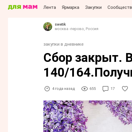
Лента
Ярмарка
Закупки
Сообществ
swetik
москва -перово, Россия
закупки в дневнике
Сбор закрыт. 
140/164.Получ
4 года назад
655
17