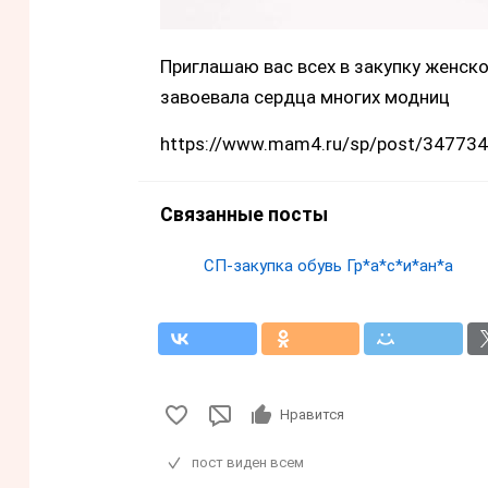
Приглашаю вас всех в закупку женско
завоевала сердца многих модниц
https://www.mam4.ru/sp/post/347734
Связанные посты
СП-закупка обувь Гр*а*с*и*ан*а
Нравится
пост виден всем