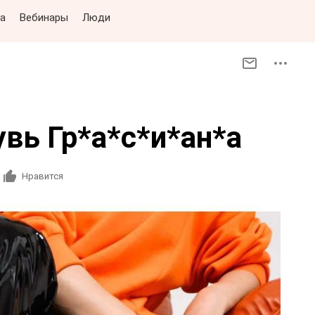
а
Вебинары
Люди
вь Гр*а*с*и*ан*а
Нравится