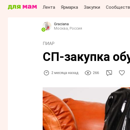
Лента
Ярмарка
Закупки
Сообществ
Grаciаnа
Москва, Россия
ПИАР
СП-закупка обу
2 месяца назад
266