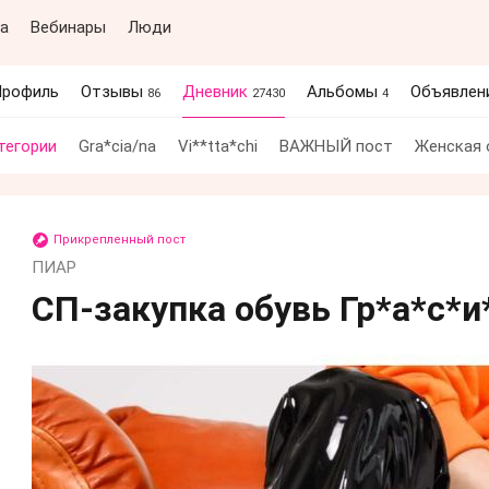
а
Вебинары
Люди
рофиль
Отзывы
Дневник
Альбомы
Объявлен
86
27430
4
тегории
Gra*cia/na
Vi**tta*chi
ВАЖНЫЙ пост
Женская
Прикрепленный пост
ПИАР
СП-закупка обувь Гр*а*с*и