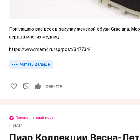
Приглашаю вас всех в закупку женской обуви Grасiаnа. Ма
сердца многих модниц
https://www.mam4.ru/sp/post/347734/
Читать дальше
Нравится
Прикрепленный пост
ПИАР
Пиар Коллекции Весна-Лето