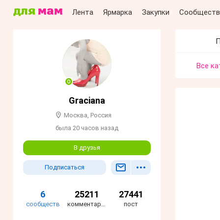
Лента
Ярмарка
Закупки
Сообществ
П
Все ка
Grаciаnа
Москва, Россия
была 20 часов назад
В друзья
Подписаться
6
25211
27441
сообществ
комментариев
пост