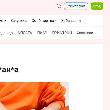
Регистрация
Вход
ия
Закупки
Сообщества
Вебинары
2
5
4
0
 одежда
ОПЛАТА
ПИАР
ПРИСТРОЙ
Хвастики
*ан*а