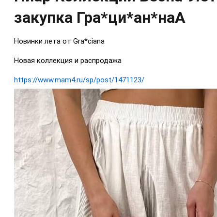
закупка Гра*ци*ан*наА
Новинки лета от Gra*ciana
Новая коллекция и распродажа
https://www.mam4.ru/sp/post/1471123/