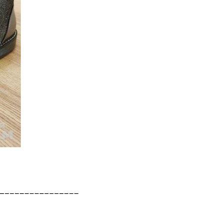
________________