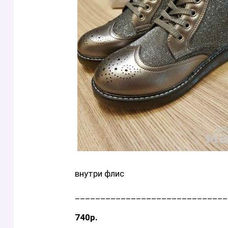
внутри флис
______________________________
740р.