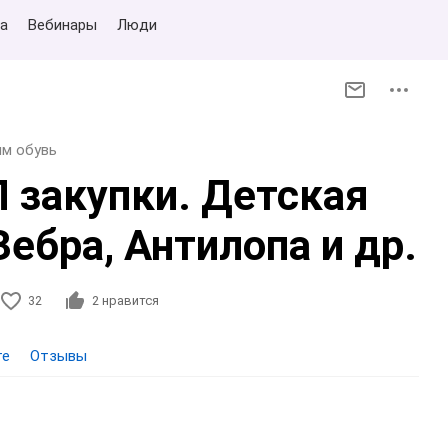
а
Вебинары
Люди
м обувь
П закупки. Детская
Зебра, Антилопа и др.
32
2
нравится
те
Отзывы