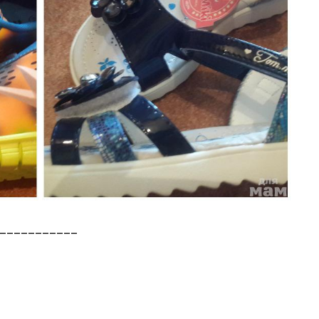
___________
37,5р.